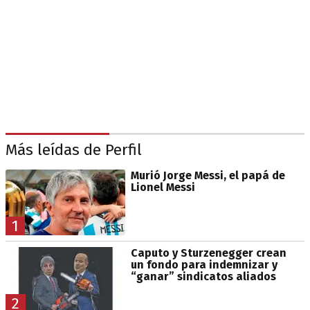
Más leídas de Perfil
Murió Jorge Messi, el papá de
Lionel Messi
1
Caputo y Sturzenegger crean
un fondo para indemnizar y
“ganar” sindicatos aliados
2