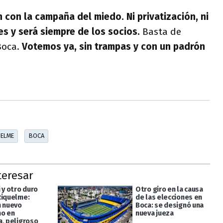
con la campaña del miedo. Ni privatización, ni
es y será siempre de los socios.
Basta de
Boca.
Votemos ya, sin trampas y con un padrón
UELME
BOCA
teresar
 y otro duro
Otro giro en la causa
Riquelme:
de las elecciones en
n nuevo
Boca: se designó una
o en
nueva jueza
a, peligroso