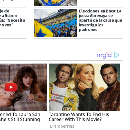
je de
Elecciones en Boca: La
 a Rubén
jueza Abrevaya se
súa: “Necesito
apartó de la causa que
mo vos”
investiga los
padrones