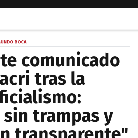
UNDO BOCA
nte comunicado
acri tras la
icialismo:
 sin trampas y
n transparente"