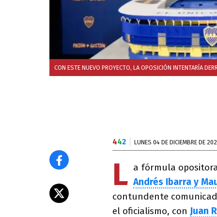
CON ESTE NUEVO PROYECTO, LA OPOSICIÓN INTENTARÍA DERR
4
4
2
LUNES 04 DE DICIEMBRE DE 20
L
a fórmula opositora
Andrés Ibarra y Mau
contundente comunicado
el oficialismo, con
Juan 