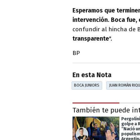
Esperamos que terminen 
intervención. Boca fue, 
confundir al hincha de 
transparente
".
BP
En esta Nota
BOCA JUNIORS
JUAN ROMÁN RIQ
También te puede in
Pergolini
golpe a 
“Nació u
populism
Argentin