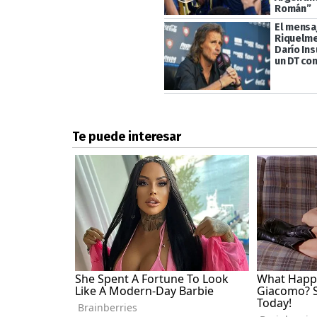
Román”
El mensa
Riquelme
Darío In
un DT co