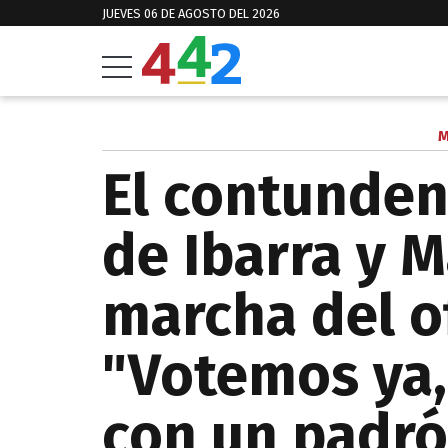
JUEVES 06 DE AGOSTO DEL 2026
M
El contunde
de Ibarra y M
marcha del of
"Votemos ya,
con un padró