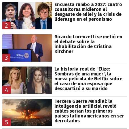
Encuesta rumbo a 2027: cuatro
consultoras midieron el
desgaste de Milei y la crisis de
liderazgo en el peronismo
2
Ricardo Lorenzetti se metió en
el debate sobre la
inhabilitación de Cristina
Kirchner
3
La historia real de "Elize:
Sombras de una mujer", la
nueva película de Netflix sobre
el caso de una esposa que
descuartizó a su marido
4
Tercera Guerra Mundial: la
inteligencia artificial reveló
cuáles serían los primeros
países latinoamericanos en ser
derrotados
5