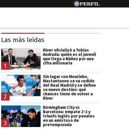
Las más leídas
River oficializó a Tobías
Andrada: quién es el juvenil
que llega a Núñez por una
cifra millonaria
1
Sin lugar con Mourinho,
Mastantuono se va cedido
del Real Madrid y se define
su nuevo destino: qué
chances tiene de volver a
2
River
Birmingham City vs
Barcelona: empate 2-2 y
triunfo inglés por penales
en un amistoso de
3
pretemporada