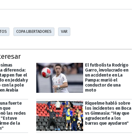
TOS
COPA LIBERTADORES
VAR
teresar
ésimas
El futbolista Rodrigo
la diferencia:
Garro, involucrado en
tappen fue el
un accidente en La
do en Jeddah y
Pampa: murió el
 con la pole
conductor de una
en Arabia
moto
 una fuerte
Riquelme habló sobre
n que
los incidentes en Boca
onó las redes
vs Gimnasia: "Hay que
: "Estuve
agradecerle a los
irme de la
barras que ayudaron"
n"