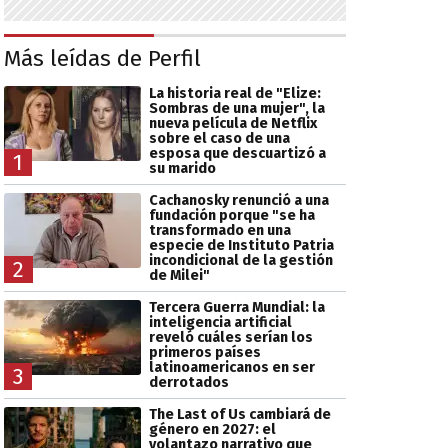
Más leídas de Perfil
La historia real de "Elize:
Sombras de una mujer", la
nueva película de Netflix
sobre el caso de una
esposa que descuartizó a
1
su marido
Cachanosky renunció a una
fundación porque "se ha
transformado en una
especie de Instituto Patria
incondicional de la gestión
2
de Milei"
Tercera Guerra Mundial: la
inteligencia artificial
reveló cuáles serían los
primeros países
latinoamericanos en ser
3
derrotados
The Last of Us cambiará de
género en 2027: el
volantazo narrativo que