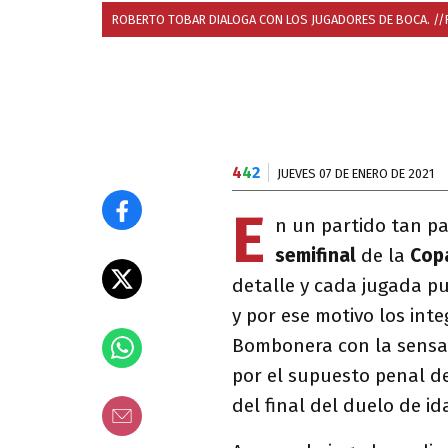
ROBERTO TOBAR DIALOGA CON LOS JUGADORES DE BOCA. /
4
4
2
JUEVES 07 DE ENERO DE 2021
E
n un partido tan pa
semifinal
de la
Cop
detalle y cada jugada pu
y por ese motivo los int
Bombonera con la sensaci
por el supuesto penal d
del final del duelo de id