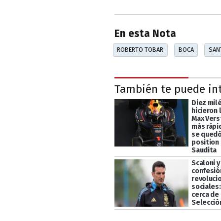
En esta Nota
ROBERTO TOBAR
BOCA
SAN
También te puede in
Diez mil
hicieron 
Max Vers
más rápi
se quedó
position 
Saudita
Scaloni y
confesió
revoluci
sociales
cerca de 
Selecció