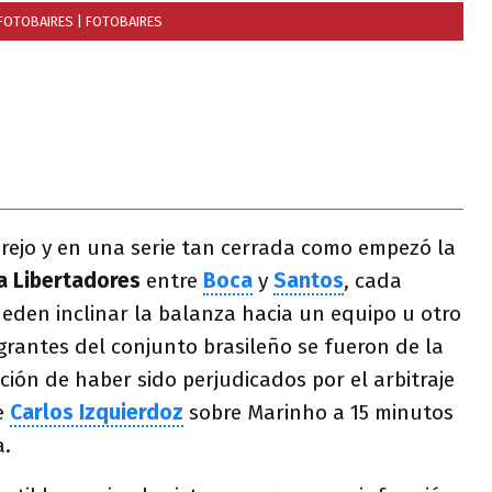
/FOTOBAIRES
| FOTOBAIRES
rejo y en una serie tan cerrada como empezó la
a Libertadores
entre
Boca
y
Santos
, cada
eden inclinar la balanza hacia un equipo u otro
egrantes del conjunto brasileño se fueron de la
ón de haber sido perjudicados por el arbitraje
e
Carlos Izquierdoz
sobre Marinho a 15 minutos
a.