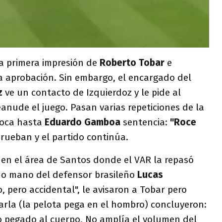
la primera impresión de
Roberto Tobar
e
a aprobación. Sin embargo, el encargado del
z
ve un contacto de Izquierdoz y le pide al
eanude el juego. Pasan varias repeticiones de la
Boca hasta
Eduardo Gamboa
sentencia:
"Roce
prueban y el partido continúa.
 en el área de Santos donde el VAR la repasó
 no mano del defensor brasileño
Lucas
 pero accidental", le avisaron a Tobar pero
arla (la pelota pega en el hombro) concluyeron:
zo pegado al cuerpo, No amplía el volumen del