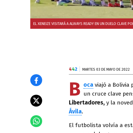
EL XENEIZE VISITARÁ A ALWAYS READY EN UN DUELO CLAVE P
4
4
2
MARTES 03 DE MAYO DE 2022
B
oca
viajó a Bolivia
un cruce clave pen
Libertadores,
y la noved
Ávila
.
El futbolista volvía a es