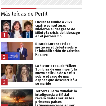
Más leídas de Perfil
Encuesta rumbo a 2027:
cuatro consultoras
midieron el desgaste de
Milei y la crisis de liderazgo
1
en el peronismo
Ricardo Lorenzetti se
metió en el debate sobre
la inhabilitación de Cristina
Kirchner
2
La historia real de "Elize:
Sombras de una mujer", la
nueva película de Netflix
sobre el caso de una
esposa que descuartizó a
3
su marido
Tercera Guerra Mundial: la
inteligencia artificial
reveló cuáles serían los
primeros países
latinoamericanos en ser