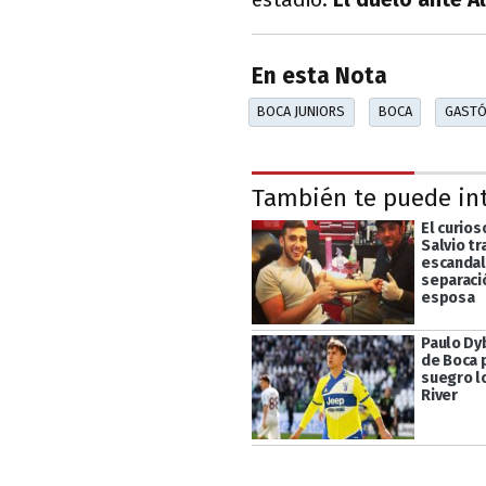
En esta Nota
BOCA JUNIORS
BOCA
GASTÓ
También te puede in
El curios
Salvio tr
escanda
separaci
esposa
Paulo Dyb
de Boca 
suegro l
River