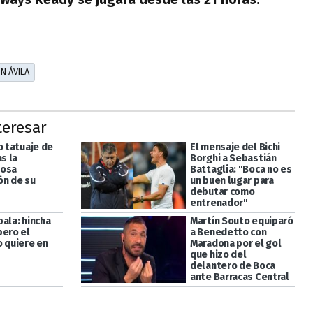
N ÁVILA
teresar
o tatuaje de
El mensaje del Bichi
as la
Borghi a Sebastián
losa
Battaglia: "Boca no es
ón de su
un buen lugar para
debutar como
entrenador"
ala: hincha
Martín Souto equiparó
pero el
a Benedetto con
o quiere en
Maradona por el gol
que hizo del
delantero de Boca
ante Barracas Central