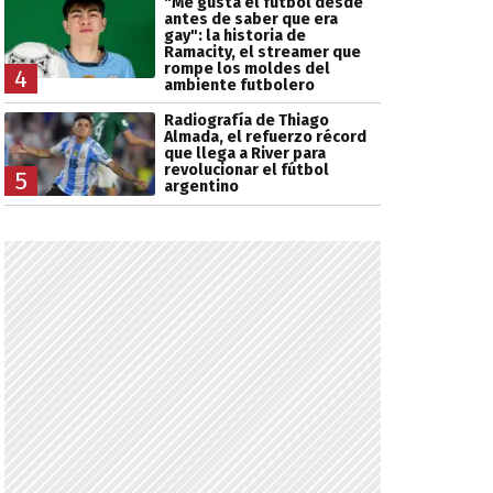
"Me gusta el fútbol desde
antes de saber que era
gay": la historia de
Ramacity, el streamer que
rompe los moldes del
4
ambiente futbolero
Radiografía de Thiago
Almada, el refuerzo récord
que llega a River para
revolucionar el fútbol
5
argentino