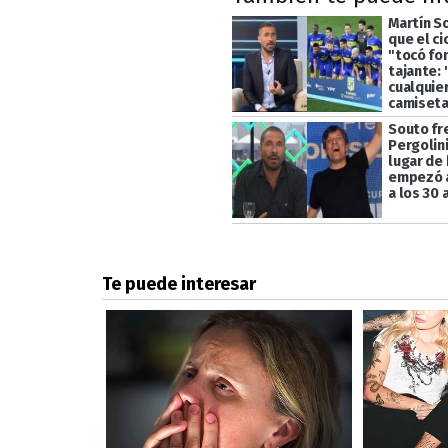
Martín S
que el ci
"tocó fo
tajante: 
cualquier
camiseta
Souto fr
Pergolin
lugar de 
empezó a 
a los 30 