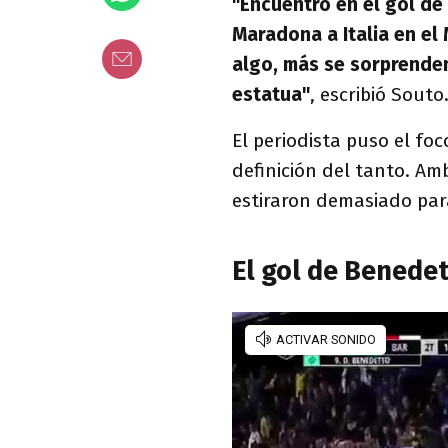
"Encuentro en el gol de
Maradona a Italia en el
algo, más se sorprende
estatua"
, escribió Souto
El periodista puso el foc
definición del tanto. A
estiraron demasiado para
El gol de Benede