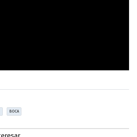
O
BOCA
teresar