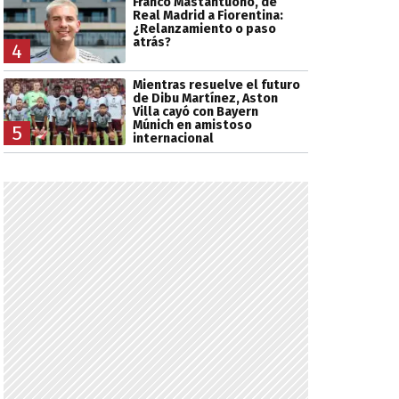
Franco Mastantuono, de
Real Madrid a Fiorentina:
¿Relanzamiento o paso
atrás?
4
Mientras resuelve el futuro
de Dibu Martínez, Aston
Villa cayó con Bayern
Múnich en amistoso
5
internacional