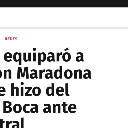
REDES
 equiparó a
on Maradona
e hizo del
 Boca ante
tral