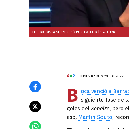
EL PERIODISTA SE EXPRESÓ POR TWITTER
| CAPTURA
4
4
2
LUNES 02 DE MAYO DE 2022
B
oca venció a Barra
siguiente fase de 
goles del
Xeneize
, pero 
eso,
Martín Souto
, reco