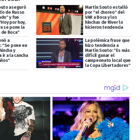
outo aseguró
Martín Souto estalló
clo de Russo
por "el choreo" del
ndo" y fue
VAR a Boca y los
"Hoy por hoy,
hinchas de River lo
a se pone la
hicieron tendencia
 de Boca"
enó a
La polémica frase que
i: "Se pone en
hizo tendencia a
hincha y
Martín Souto: "Es más
ir a la cancha
difícil ganar el
años"
campeonato local que
la Copa Libertadores"