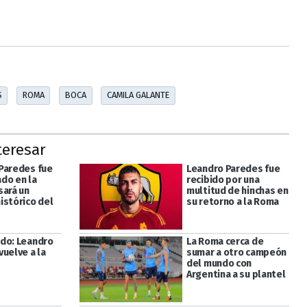
S
ROMA
BOCA
CAMILA GALANTE
teresar
Paredes fue
Leandro Paredes fue
do en la
recibido por una
sará un
multitud de hinchas en
istórico del
su retorno a la Roma
do: Leandro
La Roma cerca de
vuelve a la
sumar a otro campeón
del mundo con
Argentina a su plantel