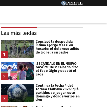
Las más leídas
Concluyó la despedida
íntima a Jorge Messi en
Rosario: el doloroso adiós
de Lionel a su padre
1
¡ESCÁNDALO EN EL NUEVO
GASÓMETRO! Caicedo hizo
el Topo Gigio y desató el
caos
2
Continúa la Fecha 4 del
Torneo Clausura 2026: qué
partidos se juegan este
domingo y dónde verlos en
3
vivo