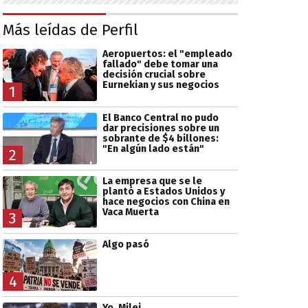
Más leídas de Perfil
Aeropuertos: el "empleado
fallado" debe tomar una
decisión crucial sobre
Eurnekian y sus negocios
1
El Banco Central no pudo
dar precisiones sobre un
sobrante de $4 billones:
"En algún lado están"
2
La empresa que se le
plantó a Estados Unidos y
hace negocios con China en
Vaca Muerta
3
Algo pasó
4
Yo, Milei