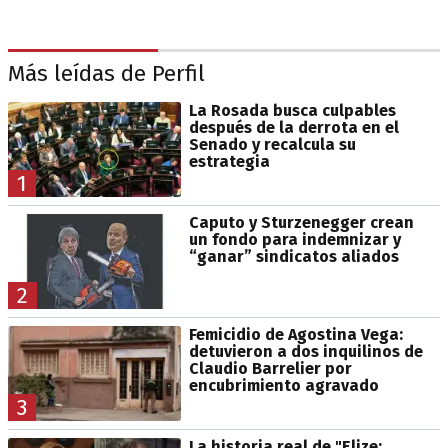
Más leídas de Perfil
La Rosada busca culpables
después de la derrota en el
Senado y recalcula su
estrategia
1
Caputo y Sturzenegger crean
un fondo para indemnizar y
“ganar” sindicatos aliados
2
Femicidio de Agostina Vega:
detuvieron a dos inquilinos de
Claudio Barrelier por
encubrimiento agravado
3
La historia real de "Elize: