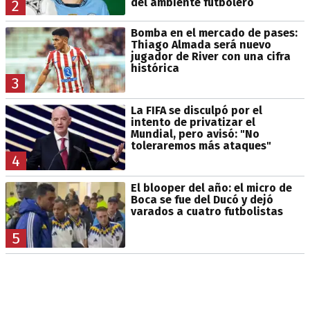
del ambiente futbolero
2
Bomba en el mercado de pases:
Thiago Almada será nuevo
jugador de River con una cifra
histórica
3
La FIFA se disculpó por el
intento de privatizar el
Mundial, pero avisó: "No
toleraremos más ataques"
4
El blooper del año: el micro de
Boca se fue del Ducó y dejó
varados a cuatro futbolistas
5