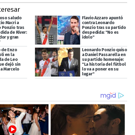
teresar
uoso saludo
Flavio Azzaro apuntó
io Macri a
contra Leonardo
 Ponzio tras
Ponzio tras su partido
dida de River:
despedida: "No es
dor y gran
ídolo"
"
o de Enzo
Leonardo Ponzio quiso
li en la
a Daniel Passarella en
a de Leo
su partido homenaje:
ue dejó sin
"La historia del fútbol
 a Marcelo
lo va a poner en su
lugar"