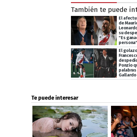
También te puede in
El afect
de Mauric
Leonardo
su despe
"Es gana
persona
El golaz
Francesco
despedid
Ponzio q
palabras
Gallardo