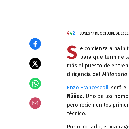
4
4
2
LUNES 17 DE OCTUBRE DE 2022
S
e comienza a palpi
para que termine l
más el puesto de entren
dirigencia del
Millonario
Enzo Francescoli
, será e
Núñez
. Uno de los nomb
pero recién en los prime
técnico.
Por otro lado, el manage