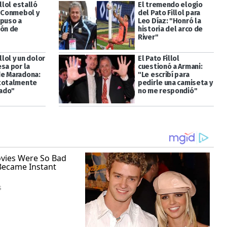
illol estalló
El tremendo elogio
a Conmebol y
del Pato Fillol para
 puso a
Leo Díaz: "Honró la
ión de
historia del arco de
River"
llol y un dolor
El Pato Fillol
sa por la
cuestionó a Armani:
e Maradona:
"Le escribí para
totalmente
pedirle una camiseta y
ado"
no me respondió"