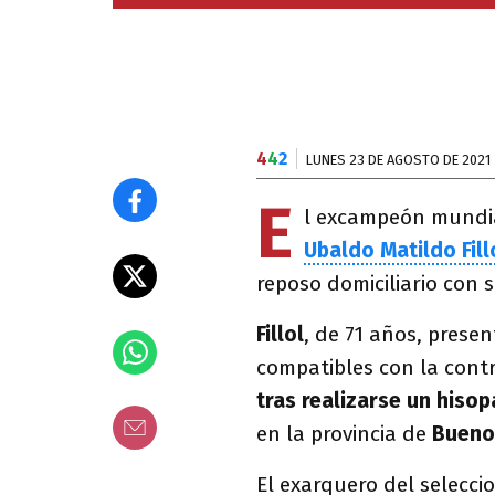
4
4
2
LUNES 23 DE AGOSTO DE 2021
E
l excampeón mundia
Ubaldo Matildo Fill
reposo domiciliario con 
Fillol
, de 71 años, prese
compatibles con la contr
tras realizarse un hiso
en la provincia de
Bueno
El exarquero del selecc