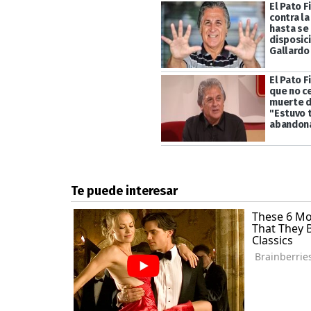
El Pato F
contra l
hasta se
disposic
Gallardo
El Pato Fi
que no ce
muerte d
"Estuvo 
abandon