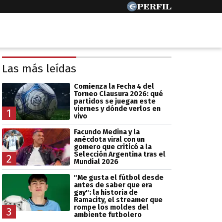
Las más leídas
Comienza la Fecha 4 del
Torneo Clausura 2026: qué
partidos se juegan este
viernes y dónde verlos en
1
vivo
Facundo Medina y la
anécdota viral con un
gomero que criticó a la
Selección Argentina tras el
2
Mundial 2026
"Me gusta el fútbol desde
antes de saber que era
gay": la historia de
Ramacity, el streamer que
rompe los moldes del
3
ambiente futbolero