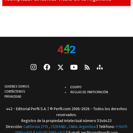
QUIENES SOMOS
EQUIPO
CONTÁCTENOS
REGLAS DE PARTICIPACIÓN
PRIVACIDAD
442 - Editorial Perfil S.A.
| © Perfil.com 2006-2026 - Todos los derechos
reservados.
Registro de la propiedad intelectual número 5346433
Dirección:
California 2715
,
C1289ABI
,
CABA, Argentina
| Teléfono:
(+5411)
7091-4921
/
(+5411) 7091-4921
| E-mail:
perfilcom@perfil.com