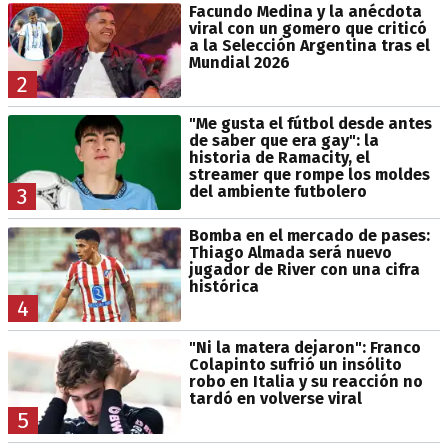
Facundo Medina y la anécdota
viral con un gomero que criticó
a la Selección Argentina tras el
Mundial 2026
2
"Me gusta el fútbol desde antes
de saber que era gay": la
historia de Ramacity, el
streamer que rompe los moldes
del ambiente futbolero
3
Bomba en el mercado de pases:
Thiago Almada será nuevo
jugador de River con una cifra
histórica
4
"Ni la matera dejaron": Franco
Colapinto sufrió un insólito
robo en Italia y su reacción no
tardó en volverse viral
5