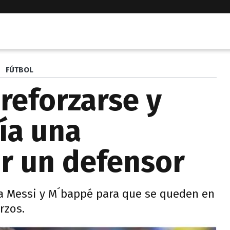
FÚTBOL
reforzarse y
ía una
r un defensor
 a Messi y M´bappé para que se queden en
rzos.