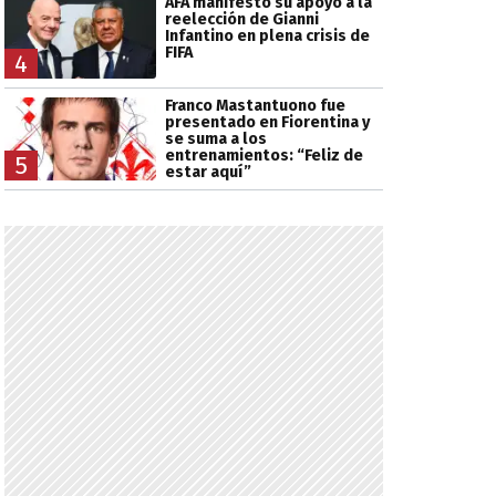
AFA manifestó su apoyo a la
reelección de Gianni
Infantino en plena crisis de
FIFA
4
Franco Mastantuono fue
presentado en Fiorentina y
se suma a los
entrenamientos: “Feliz de
5
estar aquí”