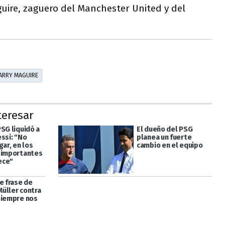
uire, zaguero del Manchester United y del
ARRY MAGUIRE
teresar
SG liquidó a
El dueño del PSG
essi: "No
planea un fuerte
gar, en los
cambio en el equipo
 importantes
ece"
e frase de
üller contra
Siempre nos