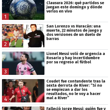
Clausura 2026: qué partidos se
juegan este domingo y dónde
verlos en vivo
1
San Lorenzo vs Huracán: una
muerte, 22 minutos de juego y
dos versiones de un duelo de
barras
2
Lionel Messi voló de urgencia a
Rosario y hay incertidumbre
por su regreso al fútbol
3
Coudet fue contundente tras la
sexta derrota de River: “Si no
se empiezan a dar los
resultados, no le voy a hacer
mal a River”
4
Falleció Jorge Messi: quién fue y