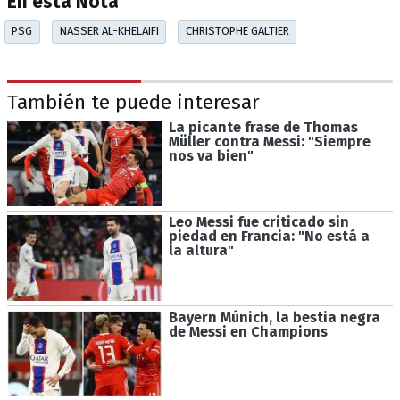
En esta Nota
PSG
NASSER AL-KHELAIFI
CHRISTOPHE GALTIER
También te puede interesar
La picante frase de Thomas
Müller contra Messi: "Siempre
nos va bien"
Leo Messi fue criticado sin
piedad en Francia: "No está a
la altura"
Bayern Múnich, la bestia negra
de Messi en Champions