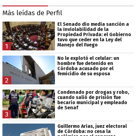
Más leídas de Perfil
El Senado dio media sanción a
la Inviolabilidad de la
Propiedad Privada: el Gobierno
tuvo que ceder en la Ley del
Manejo del Fuego
1
No le explotó el celular: un
hombre fue detenido en
Córdoba acusado por el
femicidio de su esposa
2
Condenado por drogas y robo,
cuando salió de prisión fue
becario municipal y empleado
de Senaf
3
Guillermo Arias, juez electoral
de Córdoba: no cesa la