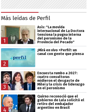
Más leídas de Perfil
Asís: "La movida
internacional de La Doctora
tensiona la pugna interna
del peronismo de la
1
Provincia del Pecado"
¡Mirá en vivo +Perfil!: un
canal con gente que piensa
2
Encuesta rumbo a 2027:
cuatro consultoras
midieron el desgaste de
Milei y la crisis de liderazgo
3
en el peronismo
Quirno reconoció que el
gobierno de Lula solicitó el
retiro del embajador
argentino en Brasil
4