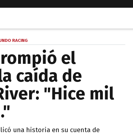
UNDO RACING
 rompió el
 la caída de
iver: "Hice mil
."
licó una historia en su cuenta de