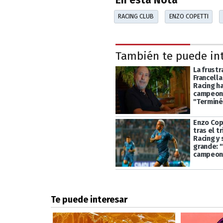
En esta Nota
RACING CLUB
ENZO COPETTI
También te puede in
La frustr
Francell
Racing h
campeon
"Terminé.
Enzo Cop
tras el t
Racing y
grande: "
campeon