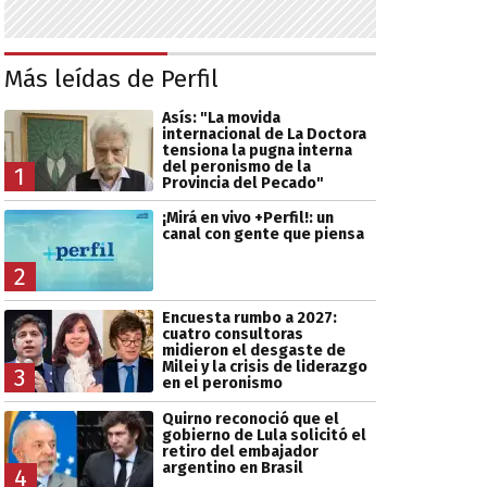
Más leídas de Perfil
Asís: "La movida
internacional de La Doctora
tensiona la pugna interna
del peronismo de la
1
Provincia del Pecado"
¡Mirá en vivo +Perfil!: un
canal con gente que piensa
2
Encuesta rumbo a 2027:
cuatro consultoras
midieron el desgaste de
Milei y la crisis de liderazgo
3
en el peronismo
Quirno reconoció que el
gobierno de Lula solicitó el
retiro del embajador
argentino en Brasil
4