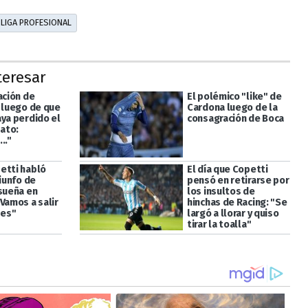
LIGA PROFESIONAL
teresar
ación de
El polémico "like" de
a luego de que
Cardona luego de la
aya perdido el
consagración de Boca
ato:
.."
etti habló
El día que Copetti
riunfo de
pensó en retirarse por
 sueña en
los insultos de
Vamos a salir
hinchas de Racing: "Se
es"
largó a llorar y quiso
tirar la toalla"