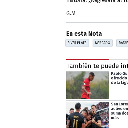
historia. ¿Regresará al 
G.M
En esta Nota
RIVER PLATE
MERCADO
RAFA
También te puede in
Paolo Gu
ofrecido
de la Lig
San Lore
activo en
suma dos
más