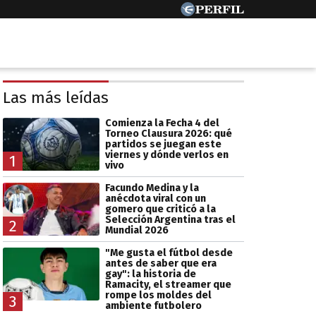
Las más leídas
Comienza la Fecha 4 del
Torneo Clausura 2026: qué
partidos se juegan este
viernes y dónde verlos en
1
vivo
Facundo Medina y la
anécdota viral con un
gomero que criticó a la
Selección Argentina tras el
2
Mundial 2026
"Me gusta el fútbol desde
antes de saber que era
gay": la historia de
Ramacity, el streamer que
rompe los moldes del
3
ambiente futbolero