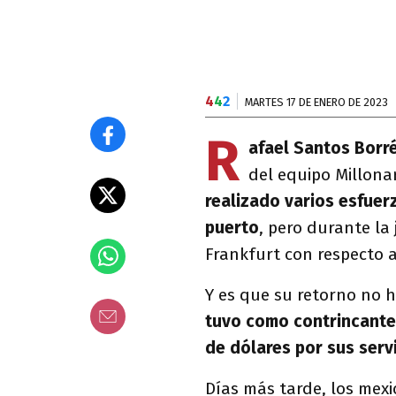
4
4
2
MARTES 17 DE ENERO DE 2023
R
afael Santos Borr
del equipo Millona
realizado varios esfuer
puerto
, pero durante la
Frankfurt con respecto a
Y es que su retorno no h
tuvo como contrincante 
de dólares por sus serv
Días más tarde, los mexi