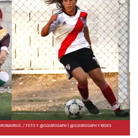
CORONAVIRUS. / FOTO 1: @SQUIROGAPH
| @SQUIROGAPH Y REDES