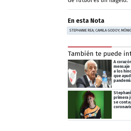
de fútbol es un flagelo.”
En esta Nota
STEPHANIE REA; CAMILA GODOY; MÓNI
También te puede in
A corazón
mensaje 
a los hin
que ayud
pandemi
Stephani
primera 
se contag
coronavi