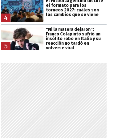
El Fútbol Argentino discute
el formato para los
torneos 2027: cuáles son
los cambios que se viene
4
"Ni la matera dejaron":
Franco Colapinto sufrió un
insólito robo en Italia y su
reacción no tardó en
5
volverse viral