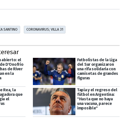
CA SANTINO
CORONAVIRUS; VILLA 31
teresar
 abierto: el
Futbolistas de la Liga
de D'Onofrio
del Sur organizaron
chas de River
una rifa solidaria con
an en la
camisetas de grandes
a
figuras
e Rea, la
Tapia y el regreso del
jugadora que
fútbol en Argentina:
ia el
"Hasta que no haya
rus
una vacuna, parece
imposible"