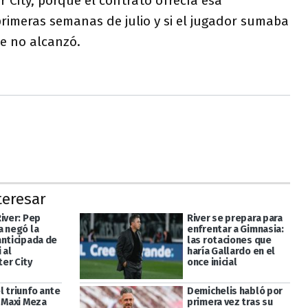
 City, porque el contrato ofrecía esa
 primeras semanas de julio y si el jugador sumaba
e no alcanzó.
teresar
iver: Pep
River se prepara para
a negó la
enfrentar a Gimnasia:
anticipada de
las rotaciones que
 al
haría Gallardo en el
er City
once inicial
l triunfo ante
Demichelis habló por
, Maxi Meza
primera vez tras su