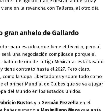
a el 31 de agosto, nadie descarta que si hay
 viene en la revancha con Talleres, al otro día
o gran anhelo de Gallardo
dor para esa idea que tiene el técnico, pero al
 será una negociación complicada porque el
s
-balón de oro de la Liga Mexicana- está tasado
y tiene contrato hasta el 2027. Pero claro,
n, como la Copa Libertadores y sobre todo como
ne el primer Mundial de Clubes que se va a jugar
opa del Mundo en los Estados Unidos.
Fabricio Bustos
y a
Germán Pezzella
en el
 de haber sumado a
Maximiliano Meza
que ante