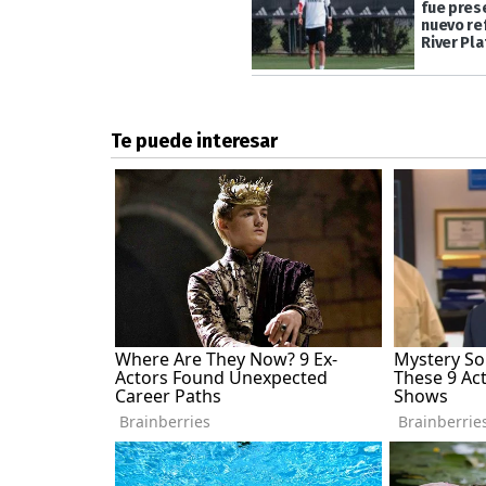
fue pre
nuevo re
River Pla