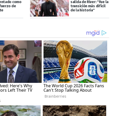
sentado como
salida de River: "Fue la
fuerzo de
transición más difícil
te
de la historia"