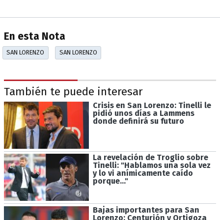
En esta Nota
SAN LORENZO
SAN LORENZO
También te puede interesar
Crisis en San Lorenzo: Tinelli le
pidió unos días a Lammens
donde definirá su futuro
La revelación de Troglio sobre
Tinelli: "Hablamos una sola vez
y lo vi anímicamente caído
porque..."
Bajas importantes para San
Lorenzo: Centurión y Ortigoza