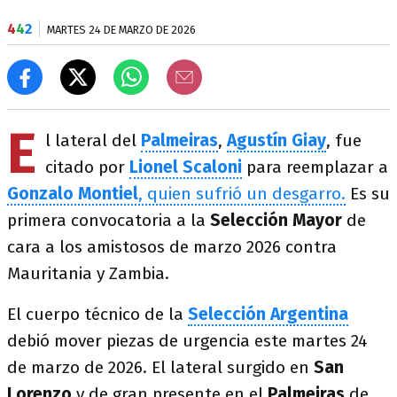
4
4
2
MARTES 24 DE MARZO DE 2026
E
l lateral del
Palmeiras
,
Agustín Giay
, fue
citado por
Lionel Scaloni
para reemplazar a
Gonzalo Montiel
, quien sufrió un desgarro.
Es su
primera convocatoria a la
Selección Mayor
de
cara a los amistosos de marzo 2026 contra
Mauritania y Zambia.
El cuerpo técnico de la
Selección Argentina
debió mover piezas de urgencia este martes 24
de marzo de 2026. El lateral surgido en
San
Lorenzo
y de gran presente en el
Palmeiras
de