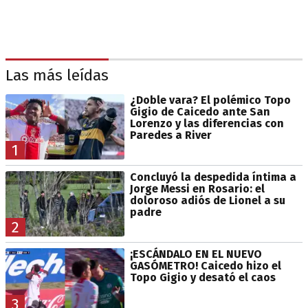
Las más leídas
¿Doble vara? El polémico Topo
Gigio de Caicedo ante San
Lorenzo y las diferencias con
Paredes a River
1
Concluyó la despedida íntima a
Jorge Messi en Rosario: el
doloroso adiós de Lionel a su
padre
2
¡ESCÁNDALO EN EL NUEVO
GASÓMETRO! Caicedo hizo el
Topo Gigio y desató el caos
3