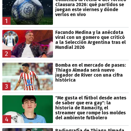
Clausura 2026: qué partidos se
juegan este viernes y dónde
verlos en vivo
1
Facundo Medina y la anécdota
viral con un gomero que criticó
a la Selección Argentina tras el
Mundial 2026
2
Bomba en el mercado de pases:
Thiago Almada será nuevo
jugador de River con una cifra
histórica
3
"Me gusta el fútbol desde antes
de saber que era gay": la
historia de Ramacity, el
streamer que rompe los moldes
del ambiente futbolero
4
Radiografía de Thiago Almada,