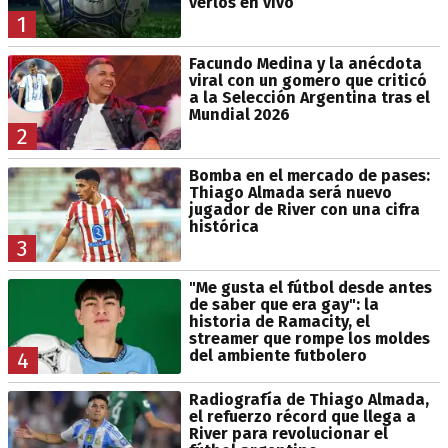
verlos en vivo
1
Facundo Medina y la anécdota
viral con un gomero que criticó
a la Selección Argentina tras el
Mundial 2026
2
Bomba en el mercado de pases:
Thiago Almada será nuevo
jugador de River con una cifra
histórica
3
"Me gusta el fútbol desde antes
de saber que era gay": la
historia de Ramacity, el
streamer que rompe los moldes
del ambiente futbolero
4
Radiografía de Thiago Almada,
el refuerzo récord que llega a
River para revolucionar el