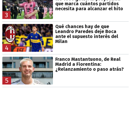
que marca cuántos partidos
necesita para alcanzar el hito
3
Qué chances hay de que
Leandro Paredes deje Boca
ante el supuesto interés del
Milan
4
Franco Mastantuono, de Real
Madrid a Fiorentina:
¿Relanzamiento o paso atrás?
5