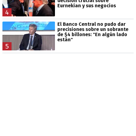
decisión crucial sobre
Eurnekian y sus negocios
4
El Banco Central no pudo dar
precisiones sobre un sobrante
de $4 billones: "En algún lado
están"
5