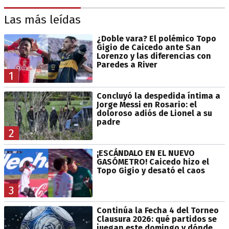
Las más leídas
¿Doble vara? El polémico Topo
Gigio de Caicedo ante San
Lorenzo y las diferencias con
Paredes a River
1
Concluyó la despedida íntima a
Jorge Messi en Rosario: el
doloroso adiós de Lionel a su
padre
2
¡ESCÁNDALO EN EL NUEVO
GASÓMETRO! Caicedo hizo el
Topo Gigio y desató el caos
3
Continúa la Fecha 4 del Torneo
Clausura 2026: qué partidos se
juegan este domingo y dónde