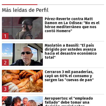
Más leídas de Perfil
Pérez-Reverte contra Matt
Damon en La Odisea: "No es el
héroe mediterráneo que nos
contó Homero"
1
Maslatón a Bausili: "El país
dirigido por ustedes avanza
hacia el desastre económico
total"
2
Cerraron 3 mil panaderías,
cayó un 60% el consumo y
surgen las "cuevas de pan"
3
Aeropuertos: el "empleado
fallado" debe tomar una