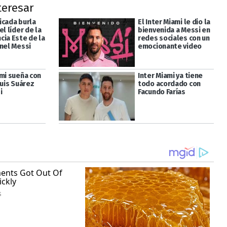
teresar
icada burla
El Inter Miami le dio la
el líder de la
bienvenida a Messi en
cia Este de la
redes sociales con un
onel Messi
emocionante video
ami sueña con
Inter Miami ya tiene
Luis Suárez
todo acordado con
i
Facundo Farías