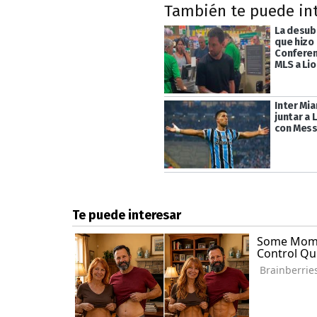
También te puede in
La desub
que hizo 
Conferen
MLS a Li
Inter Mi
juntar a 
con Mess