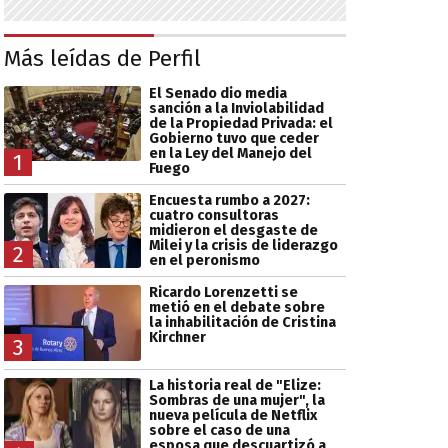
Más leídas de Perfil
El Senado dio media
sanción a la Inviolabilidad
de la Propiedad Privada: el
Gobierno tuvo que ceder
en la Ley del Manejo del
1
Fuego
Encuesta rumbo a 2027:
cuatro consultoras
midieron el desgaste de
Milei y la crisis de liderazgo
2
en el peronismo
Ricardo Lorenzetti se
metió en el debate sobre
la inhabilitación de Cristina
Kirchner
3
La historia real de "Elize:
Sombras de una mujer", la
nueva película de Netflix
sobre el caso de una
esposa que descuartizó a