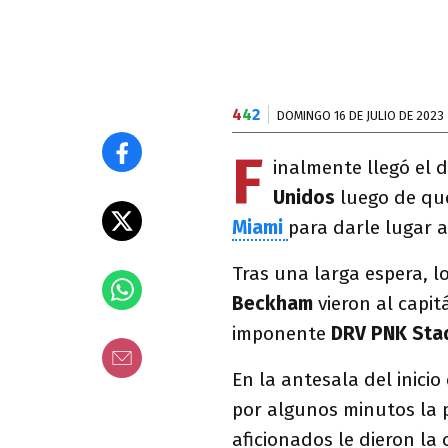
4
4
2
DOMINGO 16 DE JULIO DE 2023
F
inalmente llegó el 
Unidos
luego de que
Miami
para darle lugar a
Tras una larga espera, l
Beckham
vieron al capit
imponente
DRV
PNK
Sta
En la antesala del inici
por algunos minutos la p
aficionados le dieron la