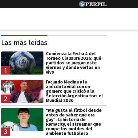
Las más leídas
Comienza la Fecha 4 del
Torneo Clausura 2026: qué
partidos se juegan este
viernes y dónde verlos en
1
vivo
Facundo Medina y la
anécdota viral con un
gomero que criticó a la
Selección Argentina tras el
2
Mundial 2026
"Me gusta el fútbol desde
antes de saber que era
gay": la historia de
Ramacity, el streamer que
rompe los moldes del
3
ambiente futbolero