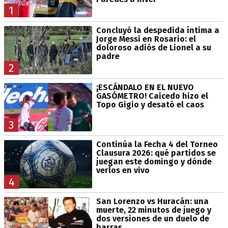
1
Concluyó la despedida íntima a
Jorge Messi en Rosario: el
doloroso adiós de Lionel a su
padre
2
¡ESCÁNDALO EN EL NUEVO
GASÓMETRO! Caicedo hizo el
Topo Gigio y desató el caos
3
Continúa la Fecha 4 del Torneo
Clausura 2026: qué partidos se
juegan este domingo y dónde
verlos en vivo
4
San Lorenzo vs Huracán: una
muerte, 22 minutos de juego y
dos versiones de un duelo de
barras