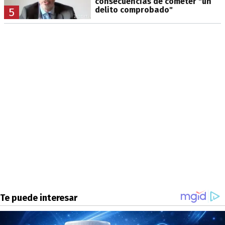
consecuencias de cometer "un
delito comprobado"
5