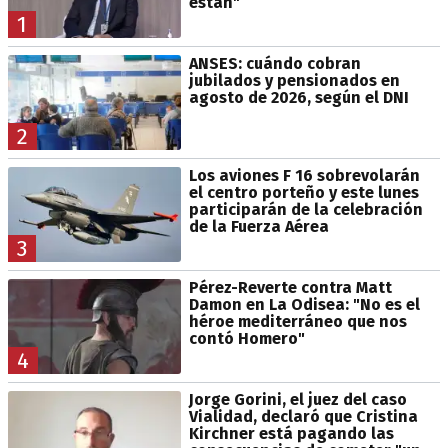
están"
1
ANSES: cuándo cobran
jubilados y pensionados en
agosto de 2026, según el DNI
2
Los aviones F 16 sobrevolarán
el centro porteño y este lunes
participarán de la celebración
de la Fuerza Aérea
3
Pérez-Reverte contra Matt
Damon en La Odisea: "No es el
héroe mediterráneo que nos
contó Homero"
4
Jorge Gorini, el juez del caso
Vialidad, declaró que Cristina
Kirchner está pagando las