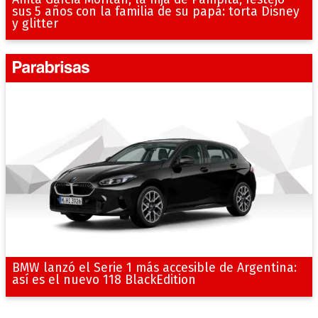
sus 5 años con la familia de su papá: torta Disney
y glitter
BMW lanzó el Serie 1 más accesible de Argentina:
así es el nuevo 118 BlackEdition