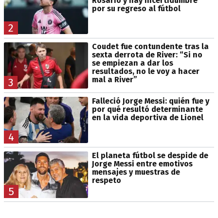
Rosario y hay incertidumbre
por su regreso al fútbol
2
Coudet fue contundente tras la
sexta derrota de River: “Si no
se empiezan a dar los
resultados, no le voy a hacer
mal a River”
3
Falleció Jorge Messi: quién fue y
por qué resultó determinante
en la vida deportiva de Lionel
4
El planeta fútbol se despide de
Jorge Messi entre emotivos
mensajes y muestras de
respeto
5