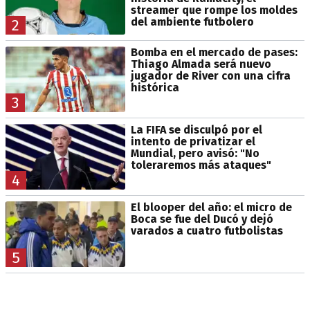
streamer que rompe los moldes
del ambiente futbolero
2
Bomba en el mercado de pases:
Thiago Almada será nuevo
jugador de River con una cifra
histórica
3
La FIFA se disculpó por el
intento de privatizar el
Mundial, pero avisó: "No
toleraremos más ataques"
4
El blooper del año: el micro de
Boca se fue del Ducó y dejó
varados a cuatro futbolistas
5