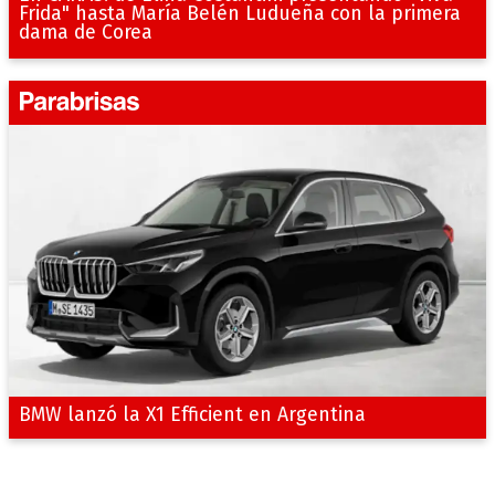
Frida" hasta María Belén Ludueña con la primera
dama de Corea
BMW lanzó la X1 Efficient en Argentina