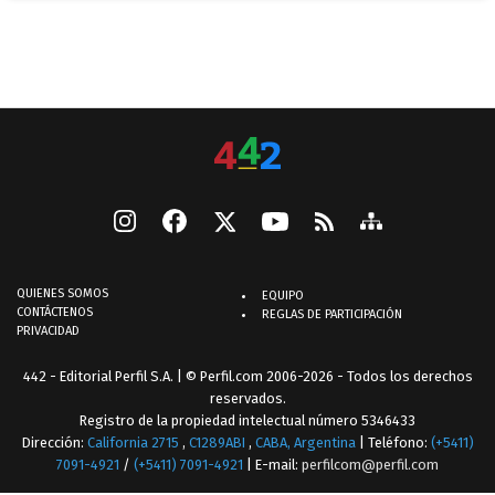
QUIENES SOMOS
EQUIPO
CONTÁCTENOS
REGLAS DE PARTICIPACIÓN
PRIVACIDAD
442 - Editorial Perfil S.A.
| © Perfil.com 2006-2026 - Todos los derechos
reservados.
Registro de la propiedad intelectual número 5346433
Dirección:
California 2715
,
C1289ABI
,
CABA, Argentina
| Teléfono:
(+5411)
7091-4921
/
(+5411) 7091-4921
| E-mail:
perfilcom@perfil.com