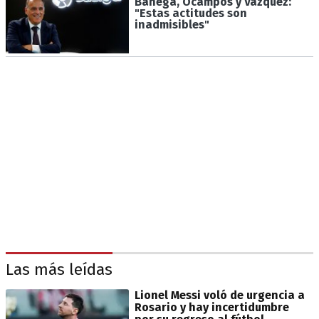
Banega, Ocampos y Vázquez:
"Estas actitudes son
inadmisibles"
Las más leídas
Lionel Messi voló de urgencia a
Rosario y hay incertidumbre