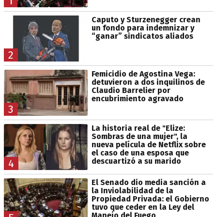
1
Caputo y Sturzenegger crean
un fondo para indemnizar y
“ganar” sindicatos aliados
2
Femicidio de Agostina Vega:
detuvieron a dos inquilinos de
Claudio Barrelier por
encubrimiento agravado
3
La historia real de "Elize:
Sombras de una mujer", la
nueva película de Netflix sobre
el caso de una esposa que
descuartizó a su marido
4
El Senado dio media sanción a
la Inviolabilidad de la
Propiedad Privada: el Gobierno
tuvo que ceder en la Ley del
Manejo del Fuego