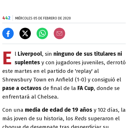
4
4
2
MIÉRCOLES 05 DE FEBRERO DE 2020
E
l
Liverpool
, sin
ninguno de sus titulares ni
suplentes
y con jugadores juveniles, derrotó
este martes en el partido de 'replay' al
Shrewsbury Town en Anfield (1-0) y consiguió el
pase a octavos
de final de la
FA Cup
, donde se
enfrentará al Chelsea.
Con una
media de edad de 19 años
y 102 días, la
más joven de su historia, los
Reds
superaron el
choque de desempate tras desperdiciar su