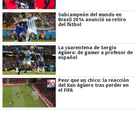
Subcampeón del mundo en
Brasil 2014 anunció su retiro
del fútbol
La cuarentena de Sergio
Agüero: de gamer a profesor de
español
Peor que un chico: la reacción
del Kun Agüero tras perder en
el FIFA