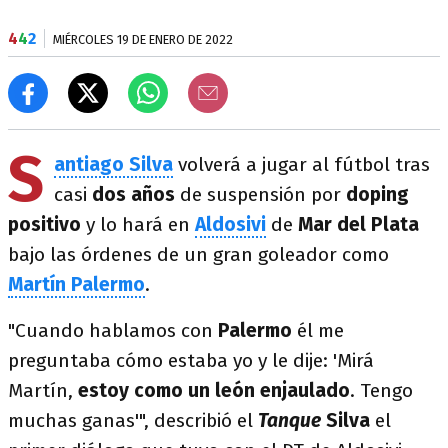
4
4
2
MIÉRCOLES 19 DE ENERO DE 2022
S
antiago Silva
volverá a jugar al fútbol tras
casi
dos años
de suspensión por
doping
positivo
y lo hará en
Aldosivi
de
Mar del Plata
bajo las órdenes de un gran goleador como
Martín Palermo
.
"Cuando hablamos con
Palermo
él me
preguntaba cómo estaba yo y le dije: 'Mirá
Martín,
estoy como un león enjaulado
. Tengo
muchas ganas'", describió el
Tanque
Silva
el