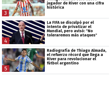
jugador de River con una cifra
histórica
3
La FIFA se disculpó por el
intento de privatizar el
Mundial, pero avisó: "No
toleraremos más ataques"
4
Radiografía de Thiago Almada,
el refuerzo récord que llega a
River para revolucionar el
fútbol argentino
5