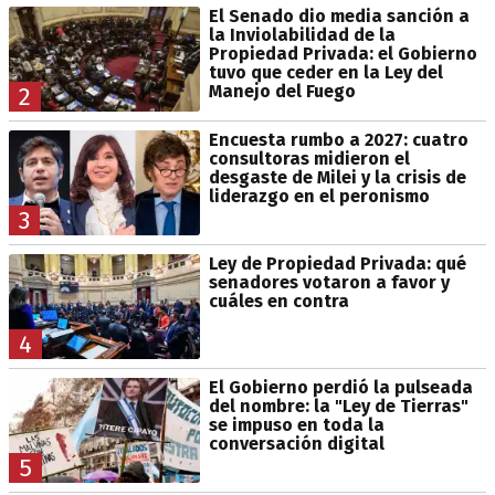
El Senado dio media sanción a
la Inviolabilidad de la
Propiedad Privada: el Gobierno
tuvo que ceder en la Ley del
Manejo del Fuego
2
Encuesta rumbo a 2027: cuatro
consultoras midieron el
desgaste de Milei y la crisis de
liderazgo en el peronismo
3
Ley de Propiedad Privada: qué
senadores votaron a favor y
cuáles en contra
4
El Gobierno perdió la pulseada
del nombre: la "Ley de Tierras"
se impuso en toda la
conversación digital
5