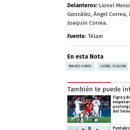
Delanteros:
Lionel Messi
González, Ángel Correa, M
Joaquín Correa.
Fuente
: Télam
En esta Nota
MAURO ICARDI
LIONEL SCALONI
También te puede in
Tigre y 
empataro
posterga
del Torn
Puntajes