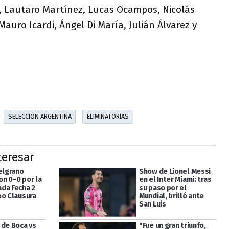
, Lautaro Martínez, Lucas Ocampos, Nicolás
auro Icardi, Ángel Di María, Julián Álvarez y
SELECCIÓN ARGENTINA
ELIMINATORIAS
teresar
Belgrano
Show de Lionel Messi
n 0-0 por la
en el Inter Miami: tras
da Fecha 2
su paso por el
eo Clausura
Mundial, brilló ante
San Luis
 de Boca vs
"Fue un gran triunfo,