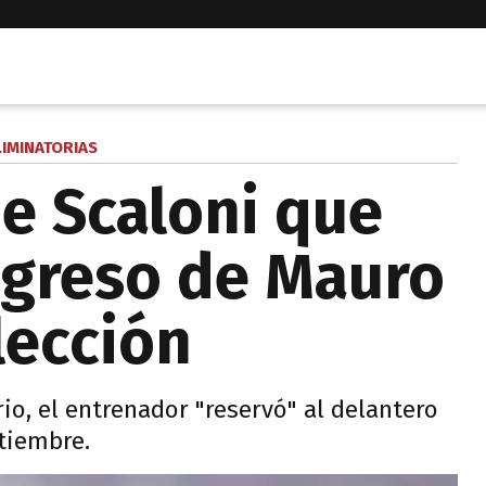
LIMINATORIAS
de Scaloni que
regreso de Mauro
elección
io, el entrenador "reservó" al delantero
ptiembre.