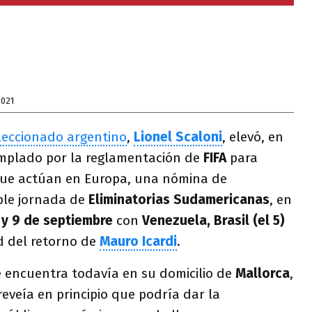
2021
leccionado argentino
,
Lionel Scaloni
, elevó, en
emplado por la reglamentación de
FIFA
para
que actúan en Europa, una nómina de
iple jornada de
Eliminatorias Sudamericanas
, en
 y 9 de septiembre
con
Venezuela, Brasil (el 5)
d del retorno de
Mauro Icardi
.
e encuentra todavía en su domicilio de
Mallorca
,
eveía en principio que podría dar la