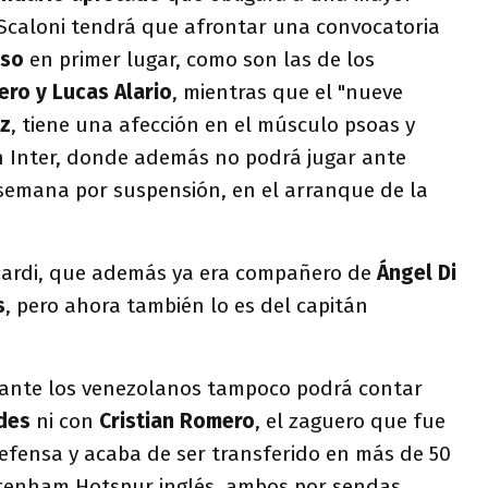
 Scaloni tendrá que afrontar una convocatoria
eso
en primer lugar, como son las de los
ero y Lucas Alario
, mientras que el "nueve
ez
, tiene una afección en el músculo psoas y
 Inter, donde además no podrá jugar ante
 semana por suspensión, en el arranque de la
 Icardi, que además ya era compañero de
Ángel Di
s
, pero ahora también lo es del capitán
 ante los venezolanos tampoco podrá contar
des
ni con
Cristian Romero
, el zaguero que fue
defensa y acaba de ser transferido en más de 50
ttenham Hotspur inglés, ambos por sendas