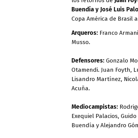
los retornos de
Juan Fo
Buendía y José Luis Pal
Copa América de Brasil a
Arqueros:
Franco Armani,
Musso.
Defensores:
Gonzalo Mont
Otamendi. Juan Foyth, L
Lisandro Martínez, Nicol
Acuña.
Mediocampistas:
Rodrig
Exequiel Palacios, Guido
Buendía y Alejandro Gó