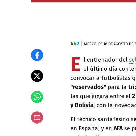
4
4
2
MIÉRCOLES 18 DE AGOSTO DE 
E
l entrenador del
se
el último día cont
convocar a futbolistas 
"reservados"
para la tr
las que jugará entre el
2
y Bolivia
, con la noveda
El técnico santafesino s
en España, y en
AFA
se pr