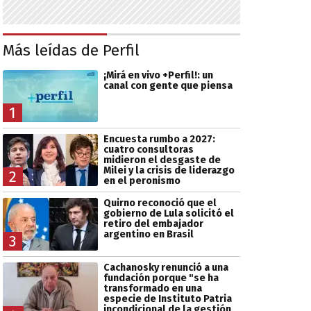
Más leídas de Perfil
¡Mirá en vivo +Perfil!: un
canal con gente que piensa
1
Encuesta rumbo a 2027:
cuatro consultoras
midieron el desgaste de
Milei y la crisis de liderazgo
2
en el peronismo
Quirno reconoció que el
gobierno de Lula solicitó el
retiro del embajador
argentino en Brasil
3
Cachanosky renunció a una
fundación porque "se ha
transformado en una
especie de Instituto Patria
incondicional de la gestión