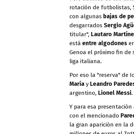
rotación de futbolistas,
con algunas
bajas de p
desgarrados
Sergio Agü
titular",
Lautaro Martín
está
entre algodones
en
Genoa el próximo fin de
liga italiana.
Por eso la "reserva" de
María
y
Leandro Parede
argentino,
Lionel Messi
.
Y para esa presentación
con el mencionado
Pare
la gran aparición en la 
millones de euros al To