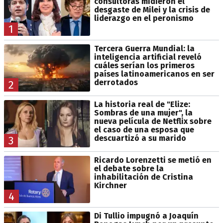
consultoras midieron el
desgaste de Milei y la crisis de
liderazgo en el peronismo
1
Tercera Guerra Mundial: la
inteligencia artificial reveló
cuáles serían los primeros
países latinoamericanos en ser
derrotados
2
La historia real de "Elize:
Sombras de una mujer", la
nueva película de Netflix sobre
el caso de una esposa que
descuartizó a su marido
3
Ricardo Lorenzetti se metió en
el debate sobre la
inhabilitación de Cristina
Kirchner
4
Di Tullio impugnó a Joaquín