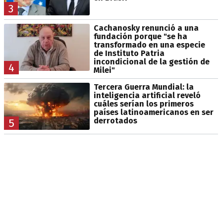
3
Cachanosky renunció a una
fundación porque "se ha
transformado en una especie
de Instituto Patria
incondicional de la gestión de
4
Milei"
Tercera Guerra Mundial: la
inteligencia artificial reveló
cuáles serían los primeros
países latinoamericanos en ser
derrotados
5