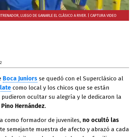
NTRENADOR, LUEGO DE GANARLE EL CLÁSICO A RIVER.
| CAPTURA VIDEO
2
e
Boca Juniors
se quedó con el Superclásico al
late
como local y los chicos que se están
 pudieron ocultar su alegría y le dedicaron la
,
Pino Hernández
.
ria como formador de juveniles,
no ocultó las
e semejante muestra de afecto y abrazó a cada