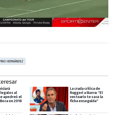
PINO HERNÁNDEZ
teresar
niciará
La cruda crítica de
 legales al
Ruggeri a Ibarra: "El
ue apedreó el
vestuario te saca la
 Boca en 2018
ficha enseguida"