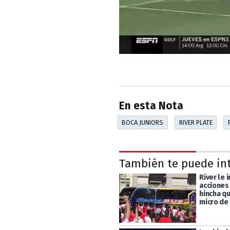
En esta Nota
BOCA JUNIORS
RIVER PLATE
También te puede in
River le i
acciones
hincha q
micro de