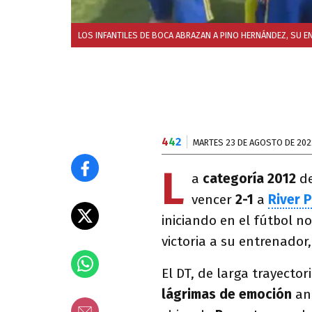
LOS INFANTILES DE BOCA ABRAZAN A PINO HERNÁNDEZ, SU E
4
4
2
MARTES 23 DE AGOSTO DE 202
L
a
categoría 2012
d
vencer
2-1
a
River P
iniciando en el fútbol no
victoria a su entrenador
El DT, de larga trayecto
lágrimas de emoción
ant