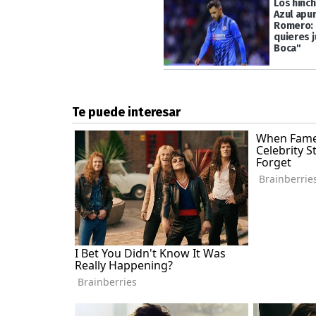
Los hinch
Azul apu
Romero: 
quieres j
Boca"