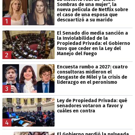
Sombras de una mujer", la
nueva película de Netflix sobre
el caso de una esposa que
descuartizó a su marido
1
El Senado dio media sanción a
la Inviolabilidad de la
Propiedad Privada: el Gobierno
tuvo que ceder en la Ley del
Manejo del Fuego
2
Encuesta rumbo a 2027: cuatro
consultoras midieron el
desgaste de Milei y la crisis de
liderazgo en el peronismo
3
Ley de Propiedad Privada: qué
senadores votaron a favor y
cuáles en contra
4
El Gobierno perdió la pulseada