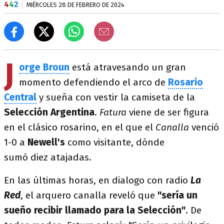
4
4
2
MIÉRCOLES 28 DE FEBRERO DE 2024
J
orge Broun
está atravesando un gran
momento defendiendo el arco de
Rosario
Central
y sueña con vestir la camiseta de la
Selección Argentina
.
Fatura
viene de ser figura
en el clásico rosarino, en el que el
Canalla
venció
1-0 a
Newell's
como visitante, dónde
sumó diez atajadas.
En las últimas horas, en dialogo con radio
La
Red
, el arquero canalla reveló que
"sería un
sueño recibir llamado para la Selección"
. De