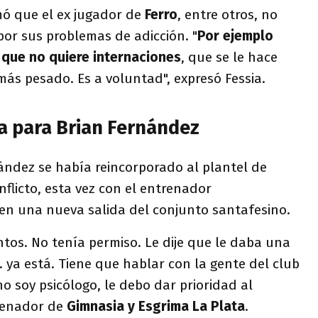
mó que el ex jugador de
Ferro
, entre otros, no
 por sus problemas de adicción. "
Por ejemplo
 que no quiere internaciones
, que se le hace
más pesado. Es a voluntad", expresó Fessia.
a para Brian Fernández
rnández se había reincorporado al plantel de
nflicto, esta vez con el entrenador
ó en una nueva salida del conjunto santafesino.
tos. No tenía permiso. Le dije que le daba una
. ya está. Tiene que hablar con la gente del club
no soy psicólogo, le debo dar prioridad al
trenador de
Gimnasia y Esgrima La Plata
.