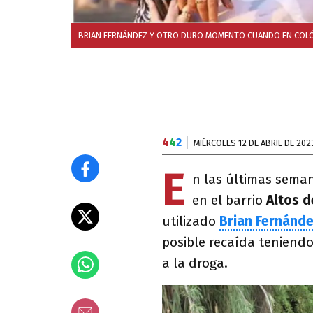
BRIAN FERNÁNDEZ Y OTRO DURO MOMENTO CUANDO EN COLÓ
4
4
2
MIÉRCOLES 12 DE ABRIL DE 202
E
n las últimas seman
en el barrio
Altos 
utilizado
Brian Fernánd
posible recaída teniendo
a la droga.