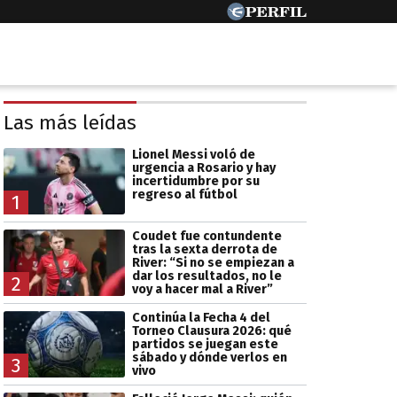
Las más leídas
Lionel Messi voló de
urgencia a Rosario y hay
incertidumbre por su
regreso al fútbol
1
Coudet fue contundente
tras la sexta derrota de
River: “Si no se empiezan a
dar los resultados, no le
2
voy a hacer mal a River”
Continúa la Fecha 4 del
Torneo Clausura 2026: qué
partidos se juegan este
sábado y dónde verlos en
3
vivo