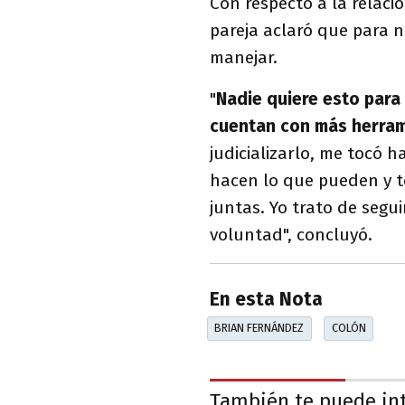
Con respecto a la relació
pareja aclaró que para 
manejar.
"
Nadie quiere esto para 
cuentan con más herram
judicializarlo, me tocó h
hacen lo que pueden y 
juntas. Yo trato de segu
voluntad", concluyó.
En esta Nota
BRIAN FERNÁNDEZ
COLÓN
También te puede in