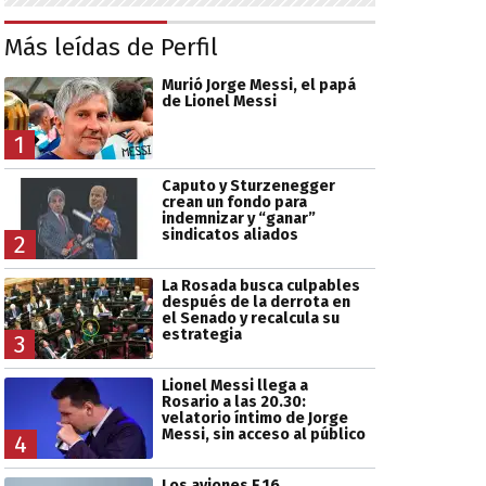
Más leídas de Perfil
Murió Jorge Messi, el papá
de Lionel Messi
1
Caputo y Sturzenegger
crean un fondo para
indemnizar y “ganar”
sindicatos aliados
2
La Rosada busca culpables
después de la derrota en
el Senado y recalcula su
estrategia
3
Lionel Messi llega a
Rosario a las 20.30:
velatorio íntimo de Jorge
Messi, sin acceso al público
4
Los aviones F 16