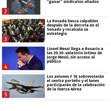
“ganar” sindicatos aliados
2
La Rosada busca culpables
después de la derrota en el
Senado y recalcula su
estrategia
3
Lionel Messi llega a Rosario a
las 20.30: velatorio íntimo de
Jorge Messi, sin acceso al
público
4
Los aviones F 16 sobrevolarán
el centro porteño y el lunes
participarán de la celebración
de la Fuerza Aérea
5