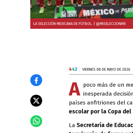
LA SELECCIÓN MEXICANA DE FÚTBOL.
| @MISELECCIONMX
4
4
2
VIERNES 08 DE MAYO DE 2026
A
poco más de un mes
inesperada decisió
países anfitriones del 
escolar por la Copa del
La
Secretaría de Educac