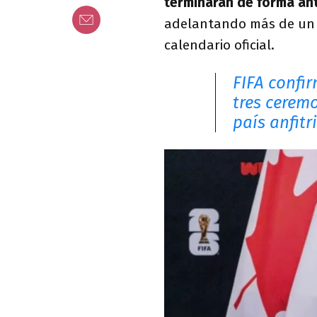
terminarán de forma ant
adelantando más de un me
calendario oficial.
FIFA confi
tres cerem
país anfitr