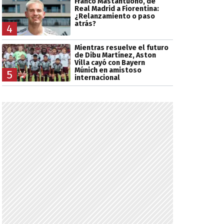
Franco Mastantuono, de
Real Madrid a Fiorentina:
¿Relanzamiento o paso
atrás?
4
Mientras resuelve el futuro
de Dibu Martínez, Aston
Villa cayó con Bayern
Múnich en amistoso
5
internacional