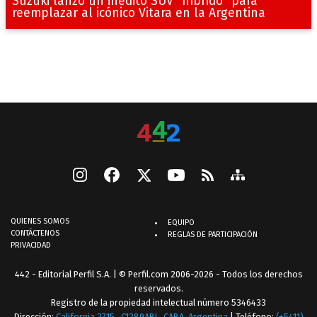
Suzuki lanzó un inédito SUV “híbrido” para
reemplazar al icónico Vitara en la Argentina
QUIENES SOMOS
EQUIPO
CONTÁCTENOS
REGLAS DE PARTICIPACIÓN
PRIVACIDAD
442 - Editorial Perfil S.A.
| © Perfil.com 2006-2026 - Todos los derechos
reservados.
Registro de la propiedad intelectual número 5346433
Dirección:
California 2715
,
C1289ABI
,
CABA, Argentina
| Teléfono:
(+5411)