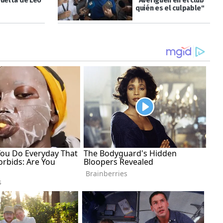
vuelta de Leo
"Averigüen en el club
quién es el culpable"