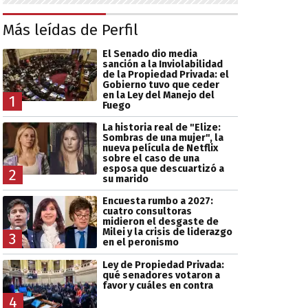
Más leídas de Perfil
El Senado dio media
sanción a la Inviolabilidad
de la Propiedad Privada: el
Gobierno tuvo que ceder
en la Ley del Manejo del
1
Fuego
La historia real de "Elize:
Sombras de una mujer", la
nueva película de Netflix
sobre el caso de una
esposa que descuartizó a
2
su marido
Encuesta rumbo a 2027:
cuatro consultoras
midieron el desgaste de
Milei y la crisis de liderazgo
3
en el peronismo
Ley de Propiedad Privada:
qué senadores votaron a
favor y cuáles en contra
4