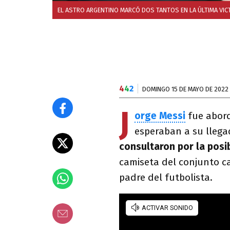
EL ASTRO ARGENTINO MARCÓ DOS TANTOS EN LA ÚLTIMA VIC
4
4
2
DOMINGO 15 DE MAYO DE 2022
J
orge Messi
fue abor
esperaban a su llega
consultaron por la posi
camiseta del conjunto c
padre del futbolista.