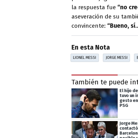
la respuesta fue
“no cre
aseveración de su tambi
convincente:
“Bueno, sí
En esta Nota
LIONEL MESSI
JORGE MESSI
También te puede in
El hijo d
tuvo un 
gesto en
PSG
Jorge Me
contactó
Barcelon