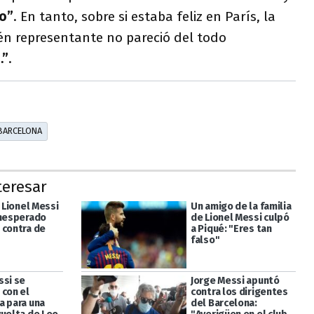
o”
. En tanto, sobre si estaba feliz en París, la
én representante no pareció del todo
…”
.
BARCELONA
teresar
e Lionel Messi
Un amigo de la familia
inesperado
de Lionel Messi culpó
 contra de
a Piqué: "Eres tan
falso"
ssi se
Jorge Messi apuntó
 con el
contra los dirigentes
a para una
del Barcelona: